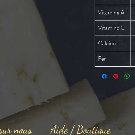
Vitamine A
Vitamine C
Calcium
Fer
 sur nous
Aide / Boutique