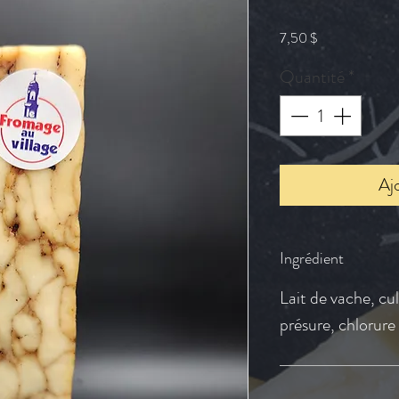
Prix
7,50 $
Quantité
*
Aj
Ingrédient
Lait de vache, cul
présure, chlorure 