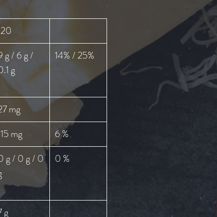
120
9 g / 6 g /
14% / 25%
0.1 g
27 mg
115 mg
6 %
0 g / 0 g / 0
0 %
g
7 g