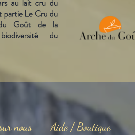
s au lait cru du
t partie Le Cru du
 du Goût de la
odiversité du
 sur nous
Aide / Boutique