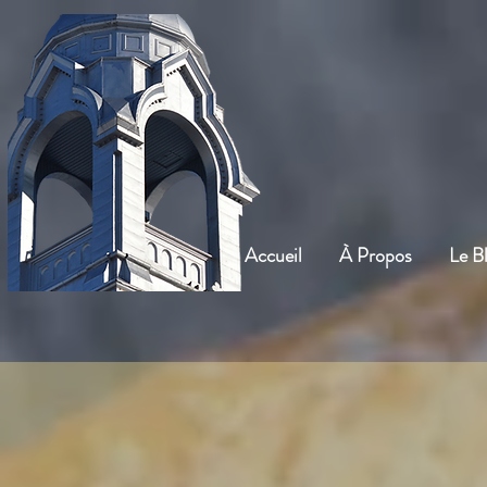
Accueil
À Propos
Le B