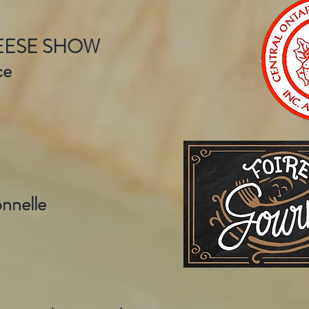
HEESE SHOW
ce
onnelle