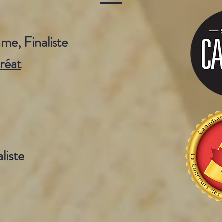
e, Finaliste
réat
liste