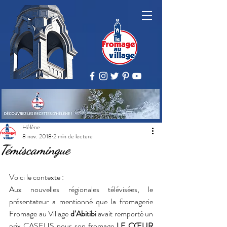
Hélène
8 nov. 2018
2 min de lecture
Témiscamingue
Voici le contexte : 
Aux nouvelles régionales télévisées, le 
présentateur a mentionné que la fromagerie 
Fromage au Village 
d’Abitibi
 avait remporté un 
prix CASEUS pour son fromage 
LE CŒUR 